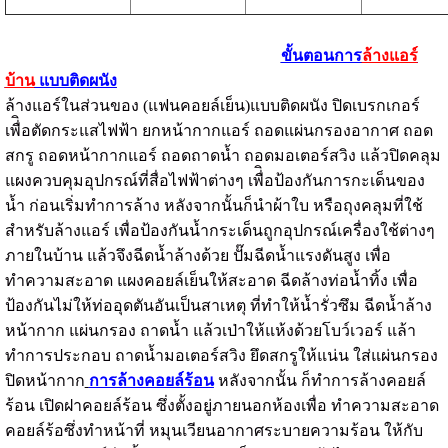
ขั้นตอนการ
ล้างแอร์
บ้าน
แบบติดผนัง
ล้างแอร์ในส่วนของ (แฟนคอยล์เย็น)แบบติดผนัง ปิดเบรกเกอร์
เพื่ิอตัดกระแสไฟฟ้า ยกหน้ากากแอร์ ถอดแผ่นกรองอากาศ ถอด
สกรู ถอดหน้ากากแอร์ ถอดถาดน้ำ ถอดมอเตอร์สวิง แล้วปิดคลุม
แผงควบคุมอุปกรณ์ที่สื่อไฟฟ้าต่างๆ เพื่ิอป้องกันการกะเด็นของ
น้ำ ก่อนเริ่มทำการล้าง หลังจากนั้นก็นำผ้าใบ หรือถุงคลุมที่ใช้
สำหรับล้างแอร์ เพื่อป้องกันน้ำกระเด็นถูกอุปกรณ์เครื่องใช้ต่างๆ
ภายในบ้าน แล้วจึงฉีดน้ำล้างด้วย ปั๊มฉีดน้ำแรงดันสูง เพื่อ
ทำความสะอาด แผงคอยล์เย็นให้สะอาด ฉีดล้างท่อน้ำทิ้ง เพื่อ
ป้องกันไม่ให้ท่ออุดตันอันเป็นสาเหตุ ที่ทำให้น้ำรั่วซึม ฉีดน้ำล้าง
หน้ากาก แผ่นกรอง ถาดน้ำ แล้วเป่าให้แห้งด้วยโบว์เวอร์ แล้า
ทำการประกอบ ถาดน้ำมอเตอร์สวิง ยึดสกรูให้แน่น ใส่แผ่นกรอง
ปิดหน้ากาก
การล้างคอยล์ร้อน
หลังจากนั้น ก็ทำการล้างคอยล์
ร้อน เปิดฝาคอยล์ร้อน ซึ่งตั้งอยู่ภายนอกห้องเพื่อ ทำความสะอาด
คอยล์ร้อซึ่งทำหน้าที่ หมุนเวียนอากาศระบายความร้อน ให้กับ