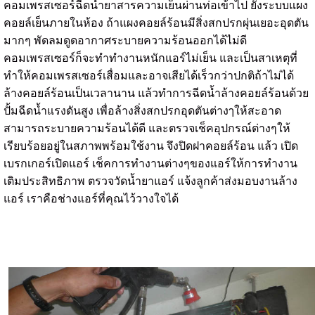
คอมเพรสเซอร์ฉีดน้ำยาสารความเย็นผ่านท่อเข้าไป ยังระบบแผง
คอยล์เย็นภายในห้อง ถ้าแผงคอยล์ร้อนมีสิ่งสกปรกผุ่นเยอะอุดตัน
มากๆ พัดลมดูดอากาศระบายความร้อนออกได้ไม่ดี
คอมเพรสเซอร์ก็จะทำทำงานหนักแอร์ไม่เย็น และเป็นสาเหตุที่
ทำให้คอมเพรสเซอร์เสื่อมและอาจเสียได้เร็วกว่าปกติถ้าไม่ได้
ล้างคอยล์ร้อนเป็นเวลานาน แล้วทำการฉีดน้ำล้างคอยล์ร้อนด้วย
ปั้มฉีดน้ำแรงดันสูง เพื่อล้างสิ่งสกปรกอุดตันต่างๅให้สะอาด
สามารถระบายความร้อนได้ดี และตรวจเช็คอุปกรณ์ต่างๆให้
เรียบร้อยอยู่ในสภาพพร้อมใช้งาน จึงปิดฝาคอยล์ร้อน แล้ว เปิด
เบรกเกอร์เปิดแอร์ เช็คการทำงานต่างๆของแอร์ให้การทำงาน
เติมประสิทธิภาพ ตรวจวัดน้ำยาแอร์ แจ้งลูกค้าส่งมอบงานล้าง
แอร์ เราคือช่างแอร์ที่คุณไว้วางใจได้